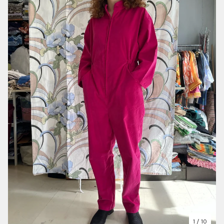
1
/ 10