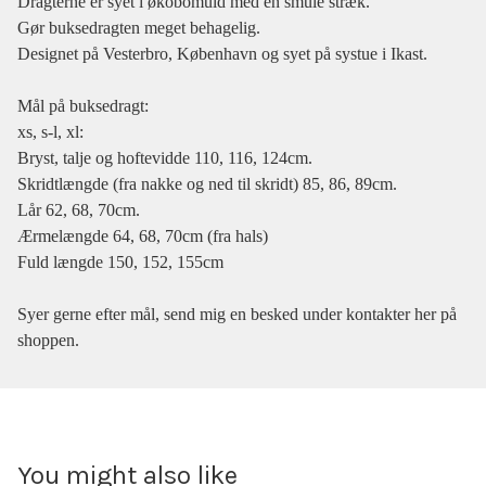
Dragterne er syet i økobomuld med en smule stræk.
Gør buksedragten meget behagelig.
Designet på Vesterbro, København og syet på systue i Ikast.
Mål på buksedragt:
xs, s-l, xl:
Bryst, talje og hoftevidde 110, 116, 124cm.
Skridtlængde (fra nakke og ned til skridt) 85, 86, 89cm.
Lår 62, 68, 70cm.
Ærmelængde 64, 68, 70cm (fra hals)
Fuld længde 150, 152, 155cm
Syer gerne efter mål, send mig en besked under kontakter her på
shoppen.
You might also like