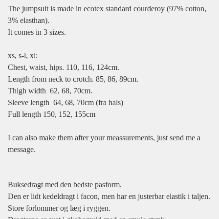
The jumpsuit is made in ecotex standard courderoy (97% cotton,
3% elasthan).
It comes in 3 sizes.
xs, s-l, xl:
Chest, waist, hips. 110, 116, 124cm.
Length from neck to crotch. 85, 86, 89cm.
Thigh width 62, 68, 70cm.
Sleeve length 64, 68, 70cm (fra hals)
Full length 150, 152, 155cm
I can also make them after your meassurements, just send me a
message.
Buksedragt med den bedste pasform.
Den er lidt kedeldragt i facon, men har en justerbar elastik i taljen.
Store forlommer og læg i ryggen.